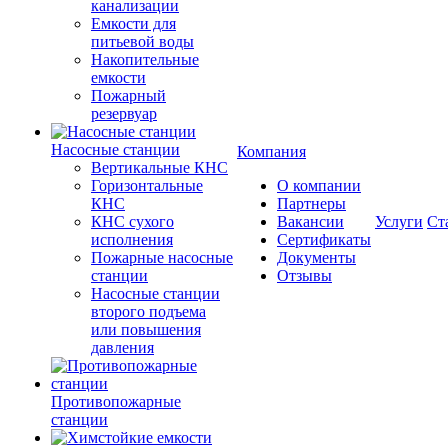
канализации
Емкости для
питьевой воды
Накопительные
емкости
Пожарный
резервуар
Насосные станции
Компания
Вертикальные КНС
Горизонтальные
О компании
КНС
Партнеры
КНС сухого
Вакансии
Услуги
Ст
исполнения
Сертификаты
Пожарные насосные
Документы
станции
Отзывы
Насосные cтанции
второго подъема
или повышения
давления
Противопожарные
станции