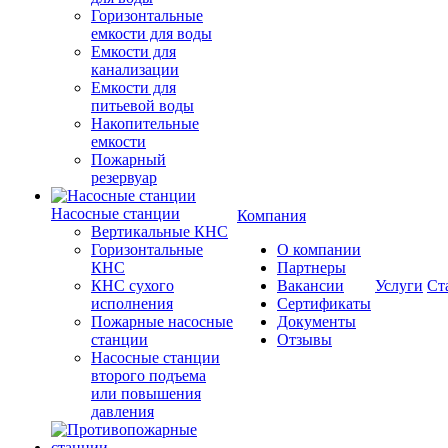
Горизонтальные
емкости для воды
Емкости для
канализации
Емкости для
питьевой воды
Накопительные
емкости
Пожарный
резервуар
Насосные станции
Компания
Вертикальные КНС
Горизонтальные
О компании
КНС
Партнеры
КНС сухого
Вакансии
Услуги
Ст
исполнения
Сертификаты
Пожарные насосные
Документы
станции
Отзывы
Насосные cтанции
второго подъема
или повышения
давления