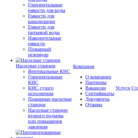
Горизонтальные
емкости для воды
Емкости для
канализации
Емкости для
питьевой воды
Накопительные
емкости
Пожарный
резервуар
Насосные станции
Компания
Вертикальные КНС
Горизонтальные
О компании
КНС
Партнеры
КНС сухого
Вакансии
Услуги
Ст
исполнения
Сертификаты
Пожарные насосные
Документы
станции
Отзывы
Насосные cтанции
второго подъема
или повышения
давления