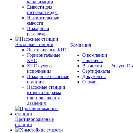
канализации
Емкости для
питьевой воды
Накопительные
емкости
Пожарный
резервуар
Насосные станции
Компания
Вертикальные КНС
Горизонтальные
О компании
КНС
Партнеры
КНС сухого
Вакансии
Услуги
Ст
исполнения
Сертификаты
Пожарные насосные
Документы
станции
Отзывы
Насосные cтанции
второго подъема
или повышения
давления
Противопожарные
станции