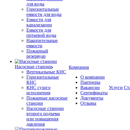
для воды
Горизонтальные
емкости для воды
Емкости для
канализации
Емкости для
питьевой воды
Накопительные
емкости
Пожарный
резервуар
Насосные станции
Компания
Вертикальные КНС
Горизонтальные
О компании
КНС
Партнеры
КНС сухого
Вакансии
Услуги
Ст
исполнения
Сертификаты
Пожарные насосные
Документы
станции
Отзывы
Насосные cтанции
второго подъема
или повышения
давления