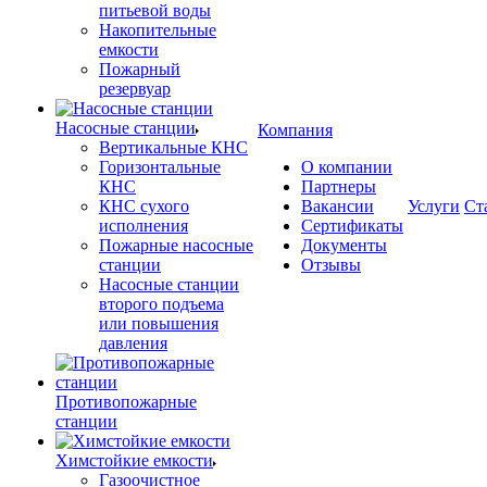
питьевой воды
Накопительные
емкости
Пожарный
резервуар
Насосные станции
Компания
Вертикальные КНС
Горизонтальные
О компании
КНС
Партнеры
КНС сухого
Вакансии
Услуги
Ст
исполнения
Сертификаты
Пожарные насосные
Документы
станции
Отзывы
Насосные cтанции
второго подъема
или повышения
давления
Противопожарные
станции
Химстойкие емкости
Газоочистное